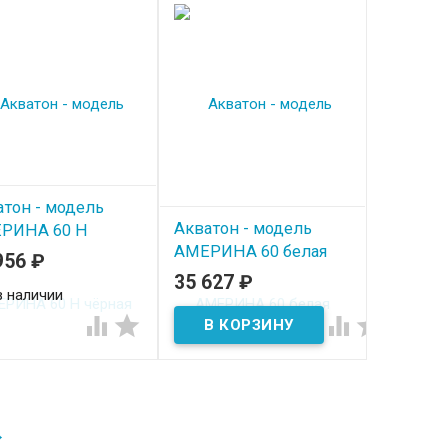
атон - модель
Акватон - модель
РИНА 60 Н
АМЕРИНА 60 белая
ная
956
₽
35 627
₽
В наличии
в наличии




→