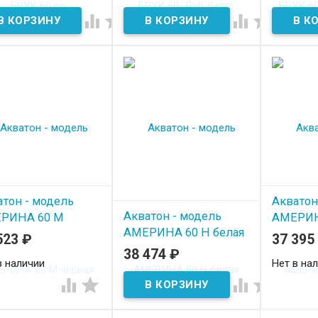
арра




 наличии
атон - модель
Акватон
Акватон - модель
РИНА 60 М
АМЕРИН
АМЕРИНА 60 Н белая
ная
523
₽
37 395
38 474
₽
В наличии
в наличии
Нет в на



