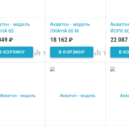
атон - модель
Акватон - модель
Акватон
НА 60
ЛИАНА 60 М
ЙОРК 6
349
₽
18 162
₽
22 087
 наличии
В наличии
В нал



