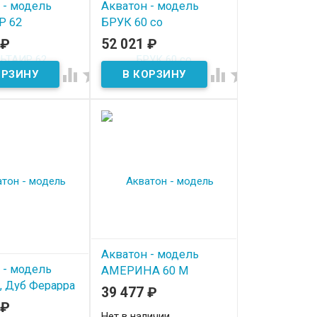
 - модель
Акватон - модель
Р 62
БРУК 60 со
столешницей, Дуб
₽
52 021
₽
ичии
Латте




В наличии
Акватон - модель
 - модель
АМЕРИНА 60 М
, Дуб Ферарра
коричневая
39 477
₽
₽
ичии
Нет в наличии