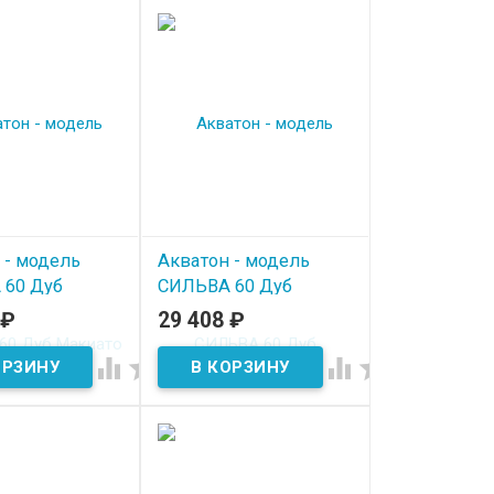
 - модель
Акватон - модель
 60 Дуб
СИЛЬВА 60 Дуб
о
Полярный
₽
29 408
₽
ичии
В наличии



