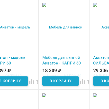
атон - модель
Мебель для ванной
Акватон
РИ 60
Акватон - КАПРИ 60
СИЛЬВА
Макиат
897
₽
18 309
₽
29 306
 наличии
В наличии
В нал



