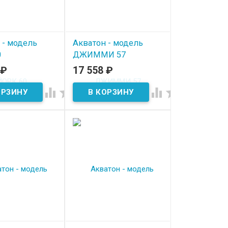
 - модель
Акватон - модель
0
ДЖИММИ 57
₽
17 558
₽
ичии
В наличии



