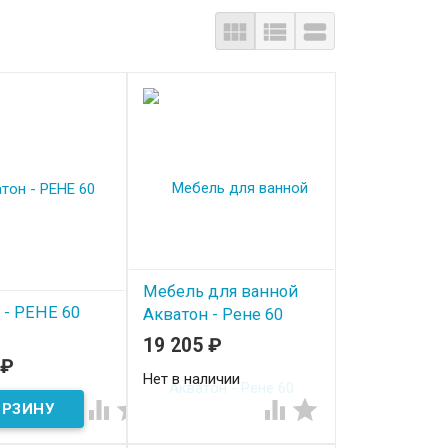



Мебель для ванной
 - РЕНЕ 60
Акватон - Рене 60
19 205
₽
ичии
₽
Нет в наличии



