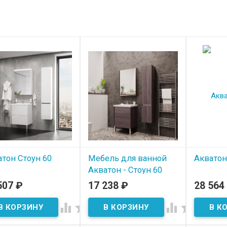
тон Стоун 60
Мебель для ванной
Акватон
Акватон - Стоун 60
 наличии
В нал
507
₽
17 238
₽
28 564
В наличии



