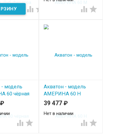




 - модель
Акватон - модель
А 60 чёрная
АМЕРИНА 60 Н
коричневая
₽
39 477
₽
личии
Нет в наличии



