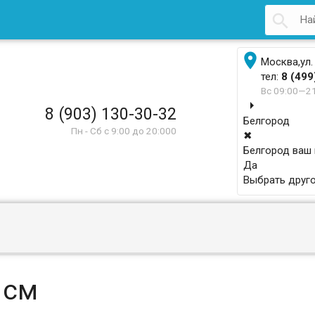


Москва,ул.
тел:
8 (499
Вс 09:00—2
arrow_right
8 (903) 130-30-32
Белгород
Пн - Сб с 9:00 до 20:000
✖
Белгород ваш
Да
Выбрать друго
 см