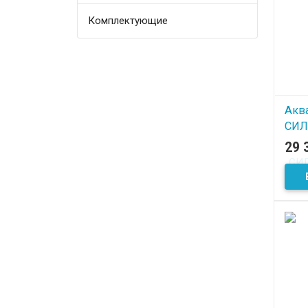
Комплектующие
Акв
СИЛ
Фьо
29 
В