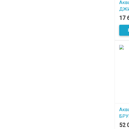
Акв
ДЖИ
17 
В
Акв
БРУ
сто
52 