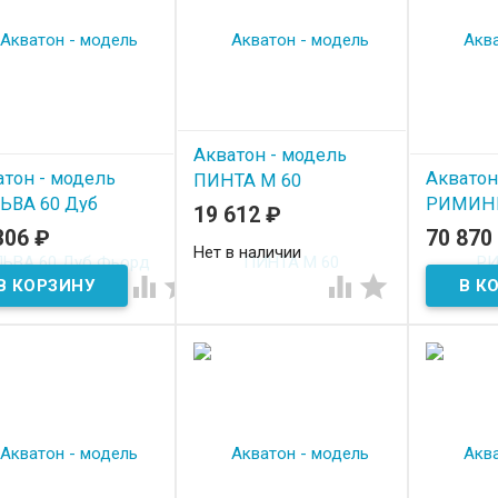
Акватон - модель
атон - модель
Акватон
ПИНТА М 60
ЬВА 60 Дуб
РИМИНИ
19 612
₽
рд
306
₽
70 870
В нал
Нет в наличии
 наличии



