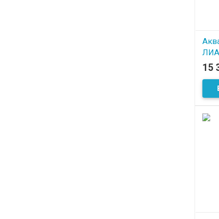
Акв
ЛИА
15 
В