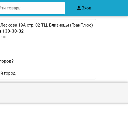

Вход
 Лескова 19А стр. 02 ТЦ. Близнецы (ГранПлюс)
) 130-30-32
1:00
 город?
й город