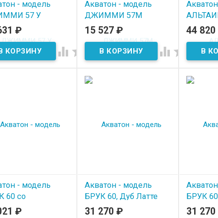
атон - модель
Акватон - модель
Акватон
ММИ 57 У
ДЖИММИ 57М
АЛЬТАИ
631
₽
15 527
₽
44 820
 наличии
В наличии
В нал




атон - модель
Акватон - модель
Акватон
К 60 со
БРУК 60, Дуб Латте
БРУК 60
лешницей, Дуб
021
₽
31 270
₽
31 270
В наличии
В нал