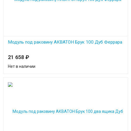
Модуль под раковину АКВАТОН Брук 100 Дуб Феррара
Ширина 99.6 см
21 658
₽
Высота 50 см
Глубина 44.3 см
Нет в наличии