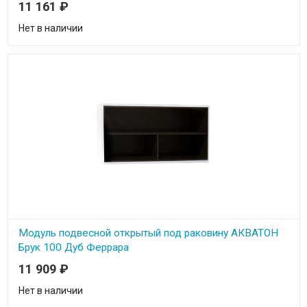
11 161
₽
Нет в наличии
Модуль подвесной открытый под раковину АКВАТОН
Брук 100 Дуб Феррара
11 909
₽
Ширина 100 см
Высота 50 см
Глубина 44.3 см
Нет в наличии